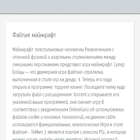
Файтинг майнкрафт
Майнкрафт: пластилиновые человечки Развлечением с
отличной физикой и азартными столкновениями между
смешными персонажами представит игра майнкрафт. Супер
Бойцы — это двумерная игра файтинг-стрелялка,
выполненная в стиле игр на денди. 4. Теперь его надо
открыть в программе: торрент клиент. Посещаете папку куда
загрузили файл с расширением .torrent и открываете его
указанной выше программой, она скачает игру В
соответствии с уведомлением OnlineGuru об использовании
файлов cookie и похожих технологий, на данном сайте
используются функциональные, аналитические Игра в стиле
файтинг - Tekken 3 является портом с консоли PS1, в которую
можно играть онлайн через эмулятор. Игровой портал f-