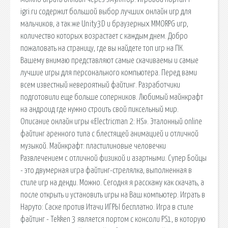
igri.ru содержит большой выбор лучших онлайн игр для
мальчиков, а так же Unity3D и браузерных MMORPG игр,
количество которых возрастает с каждым днем. Добро
пожаловать на страницу, где вы найдете топ игр на ПК.
Вашему внимаю представляют самые скачиваемы и самые
лучшие игры для персонального компьютера. Перед вами
всем известный невероятный файтинг. Разработчики
подготовили еще больше соперников. Любимый майнкрафт
на андроид где нужно строить свой пиксельный мир.
Описание онлайн игры «Electricman 2: HS». Эталонный online
файтинг аренного типа с блестящей анимацией и отличной
музыкой. Майнкрафт: пластилиновые человечки
Развлечением с отличной физикой и азартными. Супер Бойцы
- это двумерная игра файтинг-стрелялка, выполненная в
стиле игр на денди. Можно. Сегодня я расскажу как скачать, а
после открыть и установить игры на Ваш компьютер. Играть в
Наруто: Саске против Итачи ИГРЫ бесплатно. Игра в стиле
файтинг - Tekken 3 является портом с консоли PS1, в которую