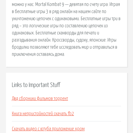
можно у нас. Mortal Kombat 9 — девятая по счету игра. Играя
в бесплатные игры 3 в ряд онлайн на нашем сайте по
уничтожению цепочек с одинаковыми. Бесплатные игры три в
ряд – это логические игры по составлению цепочек из
одинаковых. Бесплатные сканворды для печати и
разгадывания онлайн. Кроссворды, судоку, японские. Игры
бродилки позволяют тебе исследовать мир и отправиться в
приключения оставаясь дома.
Links to Important Stuff
Двд сборники фильмов торрент
Книга непристойностей скачать fb2
Скачать видео с ютуба приложение хром