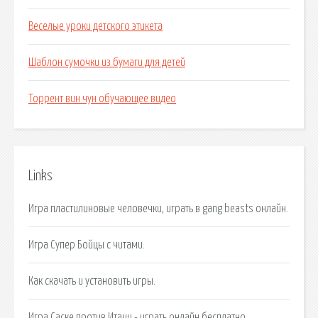
Веселые уроки детского этикета
Шаблон сумочки из бумаги для детей
Торрент вин чун обучающее видео
Links
Игра пластилиновые человечки, играть в gang beasts онлайн.
Игра Супер Бойцы с читами.
Как скачать и установить игры.
Игра Саске против Итачи - играть онлайн бесплатно.