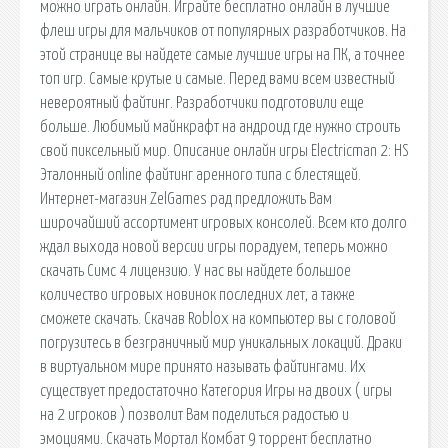
можно играть онлайн. Играйте бесплатно онлайн в лучшие
флеш игры для мальчиков от популярных разработчиков. На
этой странице вы найдете самые лучшие игры на ПК, а точнее
топ игр. Самые крутые и самые. Перед вами всем известный
невероятный файтинг. Разработчики подготовили еще
больше. Любимый майнкрафт на андроид где нужно строить
свой пиксельный мир. Описание онлайн игры Electricman 2: HS
Эталонный online файтинг аренного типа с блестящей.
Интернет-магазин ZelGames рад предложить Вам
широчайший ассортимент игровых консолей. Всем кто долго
ждал выхода новой версии игры порадуем, теперь можно
скачать Симс 4 лицензию. У нас вы найдете большое
количество игровых новинок последних лет, а также
сможете скачать. Скачав Roblox на компьютер вы с головой
погрузитесь в безграничный мир уникальных локаций. Драки
в виртуальном мире принято называть файтингами. Их
существует предостаточно Категория Игры на двоих ( игры
на 2 игроков ) позволит Вам поделиться радостью и
эмоциями. Скачать Мортал Комбат 9 торрент бесплатно