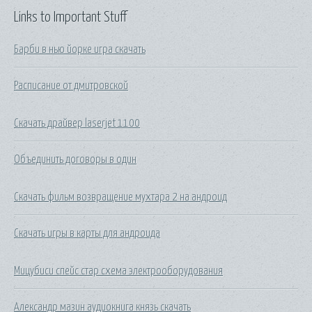
Links to Important Stuff
Барби в нью йорке игра скачать
Расписание от дмитровской
Скачать драйвер laserjet 1100
Объединить договоры в один
Скачать фильм возвращение мухтара 2 на андроид
Скачать игры в карты для андроида
Мицубиси спейс стар схема электрооборудования
Александр мазин аудиокнига князь скачать