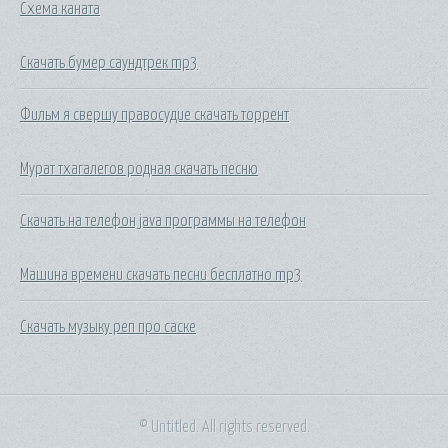
Схема каната
Скачать бумер саундтрек mp3
Фильм я свершу правосудие скачать торрент
Мурат тхагалегов родная скачать песню
Скачать на телефон java программы на телефон
Машина времени скачать песни бесплатно mp3
Скачать музыку реп про саске
© Untitled. All rights reserved.