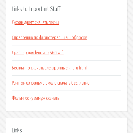
Links to Important Stuff
Джоан джетт скачать песни
Справочник по физиотерапии а н обросов
Драйвер для lenovo z560 wifi
Бесплатно скачать электронные книги html
Рингтон из фильма амели скачать бесплатно
Фильм хочу замуж скачать
Links