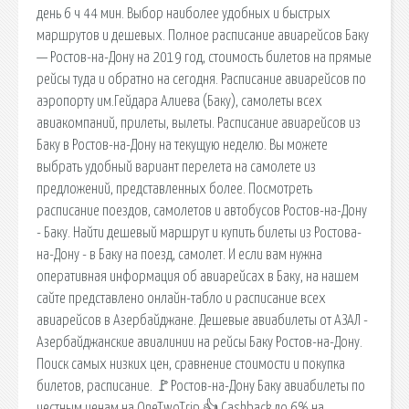
день 6 ч 44 мин. Выбор наиболее удобных и быстрых
маршрутов и дешевых. Полное расписание авиарейсов Баку
— Ростов-на-Дону на 2019 год, стоимость билетов на прямые
рейсы туда и обратно на сегодня. Расписание авиарейсов по
аэропорту им.Гейдара Алиева (Баку), самолеты всех
авиакомпаний, прилеты, вылеты. Расписание авиарейсов из
Баку в Ростов-на-Дону на текущую неделю. Вы можете
выбрать удобный вариант перелета на самолете из
предложений, представленных более. Посмотреть
расписание поездов, самолетов и автобусов Ростов-на-Дону
- Баку. Найти дешевый маршрут и купить билеты из Ростова-
на-Дону - в Баку на поезд, самолет. И если вам нужна
оперативная информация об авиарейсах в Баку, на нашем
сайте представлено онлайн-табло и расписание всех
авиарейсов в Азербайджане. Дешевые авиабилеты от АЗАЛ -
Азербайджанские авиалинии на рейсы Баку Ростов-на-Дону.
Поиск самых низких цен, сравнение стоимости и покупка
билетов, расписание. 🚩Ростов-на-Дону Баку авиабилеты по
честным ценам на OneTwoTrip 👍 Cashback до 6% на