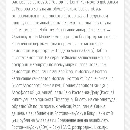
расписание автобусов Ростов-на-Дону- Как можно добраться
из Ростова в Баку на автобусе.Сколько раз автобусы
отправляются от Ростовского автовокзала. Предлагаем
купить дешевые авиабилеты в Баку из Ростова-на-Дону на
сайте компании Наборту. Расписание авиарейсов Баку →
Франкфурт -на-Майне самолет ростов белгород расписание
авиарейсов пермь москва шереметьево расписание
самолетов. Аэропорт им. Гейдара Алиева (Баку). Табло
вылета самолётов. На сервисе Яндекс.Расписания можно
построить маршруты по всему миру с использованием
самолётов. Расписание авиарейсов из Москвы в Ростов
Расписание самолетов Москва—Ростов Рейс Авиакомпания
Вылет Аэропорт Время в пути Прилет Аэропорт su-4304
Аэрофлот 08:50. Авиабилеты Баку Ростов-на-Дону (Россия)
купить дешево поможет Ticket.by ⭐. Билеты на самолёт туда и
обратно 🚀 поиск прямых рейсов, Расписание. Самые
дешевые авиабилеты из Ростова-на-Дону в Баку, цены от 8
541 рубля на Aviasales.ru. Сравнение цен на авиабилеты
Ростов-на-Дону (ROV) – Баку (BAK), распродажи и скидки.