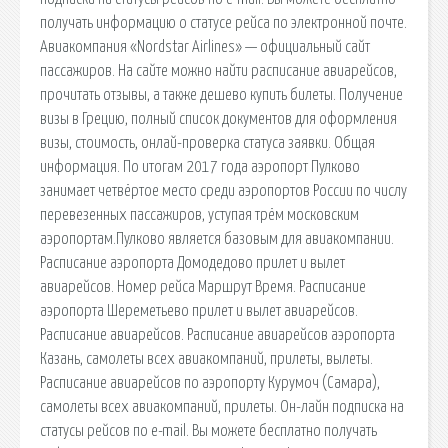
получать информацию о статусе рейса по электронной почте.
Авиакомпания «Nordstar Airlines» — официальный сайт
пассажиров. На сайте можно найти расписание авиарейсов,
прочитать отзывы, а также дешево купить билеты. Получение
визы в Грецию, полный список документов для оформления
визы, стоимость, онлай-проверка статуса заявки. Общая
информация. По итогам 2017 года аэропорт Пулково
занимает четвёртое место среди аэропортов России по числу
перевезенных пассажиров, уступая трём московским
аэропортам.Пулково является базовым для авиакомпании.
Расписание аэропорта Домодедово прилет и вылет
авиарейсов. Номер рейса Маршрут Время. Расписание
аэропорта Шереметьево прилет и вылет авиарейсов.
Расписание авиарейсов. Расписание авиарейсов аэропорта
Казань, самолеты всех авиакомпаний, прилеты, вылеты.
Расписание авиарейсов по аэропорту Курумоч (Самара),
самолеты всех авиакомпаний, прилеты. Он-лайн подписка на
статусы рейсов по e-mail. Вы можете бесплатно получать