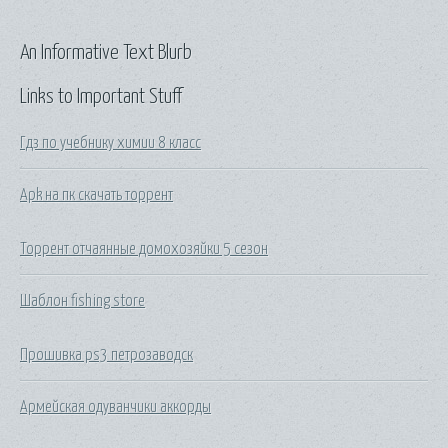
An Informative Text Blurb
Links to Important Stuff
Гдз по учебнику химии 8 класс
Apk на пк скачать торрент
Торрент отчаянные домохозяйки 5 сезон
Шаблон fishing store
Прошивка ps3 петрозаводск
Армейская одуванчики аккорды