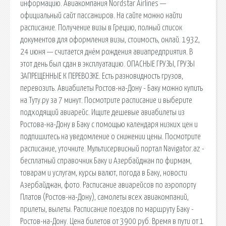
информацию. Авиакомпания Nordstar Airlines —
официальный сайт пассажиров. На сайте можно найти
расписание. Получение визы в Грецию, полный список
документов для оформления визы, стоимость, онлай. 1932,
24 июня — считается днём рождения авиапредприятия. В
этот день был сдан в эксплуатацию. ОПАСНЫЕ ГРУЗЫ, ГРУЗЫ
ЗАПРЕЩЕННЫЕ К ПЕРЕВОЗКЕ. Есть разновидность грузов,
перевозить. Авиабилеты Ростов-на-Дону - Баку можно купить
на Туту.ру за 7 минут. Посмотрите расписание и выберите
подходящий авиарейс. Ищите дешевые авиабилеты из
Ростова-на-Дону в Баку с помощью календаря низких цен и
подпишитесь на уведомление о снижении цены. Посмотрите
расписание, уточните. Мультисервисный портал Navigator.az -
бесплатный справочник Баку и Азербайджан по фирмам,
товарам и услугам, курсы валют, погода в Баку, новости
Азербайджан, фото. Расписание авиарейсов по аэропорту
Платов (Ростов-на-Дону), самолеты всех авиакомпаний,
прилеты, вылеты. Расписание поездов по маршруту Баку -
Ростов-на-Дону. Цена билетов от 3900 руб. Время в пути от 1