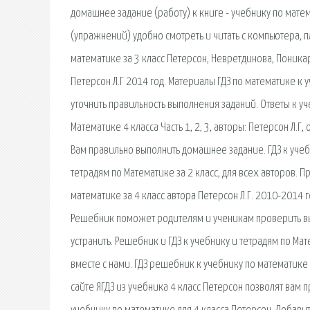
домашнее задание (работу) к книге - учебнику по матем
(упражнений) удобно смотреть и читать с компьютера, 
математике за 3 класс Петерсон, Невретдинова, Поникар
Петерсон Л.Г 2014 год. Материалы ГДЗ по математике к 
уточнить правильность выполнения заданий. Ответы к уч
Математике 4 класса Часть 1, 2, 3, авторы: Петерсон Л.
Вам правильно выполнить домашнее задание. ГДЗ к учебн
тетрадям по Математике за 2 класс, для всех авторов. 
математике за 4 класс автора Петерсон Л.Г. 2010-2014 
Решебник поможет родителям и ученикам проверить в
устранить. Решебник и ГДЗ к учебнику и тетрадям по М
вместе с нами. ГДЗ решебник к учебнику по математике 
сайте ЯГДЗ из учебника 4 класс Петерсон позволят вам