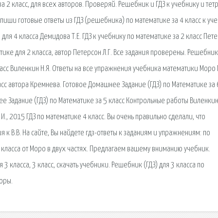
а 2 класс, для всех авторов. Проверяй. Решебник и ГДЗ к учебнику и тет
иши готовые ответы из ГДЗ (решебника) по математике за 4 класс к уч
 для 4 класса Демидова Т.Е. ГДЗ к учебнику по математике за 2 класс Пет
матике для 2 класса, автор Петерсон Л.Г. Все задания проверены. Решебник
ласс Виленкин Н.Я. Ответы на все упражнения учебника математики Моро М
ласс автора Кремнева. Готовое Домашнее Задание (ГДЗ) по Математике за 
е Задание (ГДЗ) по Математике за 5 класс Контрольные работы Виленкин 
., 2015 ГДЗ по математике 4 класс. Вы очень правильно сделали, что
к В.В. На сайте, Вы найдете гдз-ответы к заданиям и упражнениям: по
о класса от Моро в двух частях. Предлагаем вашему вниманию учебник.
 класса, 3 класс, скачать учебники. Решебник (ГДЗ) для 3 класса по
торы.