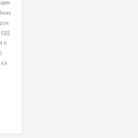
радям
ебнику
ерсон
 (ГДЗ)
. И.
6
Н.Я.