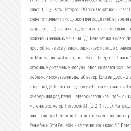
учебнику по математике для 4 класса Петерсон. Добавить
класс. 1, 2, 3 часть. Петерсон ГДЗ по математике 2 кла
станет отличным помощником для родителей во время 
разработан в 3 частях и содержит логические задания,
включены начальные знания. ГДЗ. Математика 4 класс. Д
простой, но не все ученики одинаково хорошо справля
по Математике за 4 класс, решебник Петерсон Л.Г часть 
огромные умственные нагрузки, увеличивается количе
ребенком может занять целый вечер. Если вы дорожит
сборник ГДЗ Ответы на задания учебника математики 4 к
очередь для родителей четвероклассников, чтобы они
математике. Автор: Петерсон Л.Г. (1, 2, 3 часть). Мы п
школы автора Петерсон. С этими готовыми ответами и ре
Решебник. Этот Решебник «Математика 4 клас, Л.Г. Пет