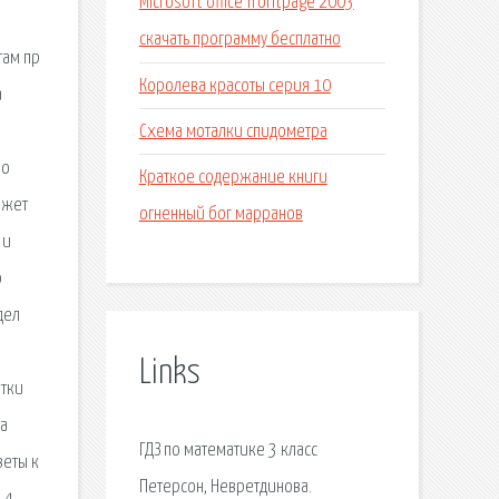
Microsoft office frontpage 2003
скачать программу бесплатно
там пр
Королева красоты серия 10
а
Схема моталки спидометра
по
Краткое содержание книги
ожет
огненный бог марранов
 и
о
дел
Links
етки
на
ГДЗ по математике 3 класс
веты к
Петерсон, Невретдинова.