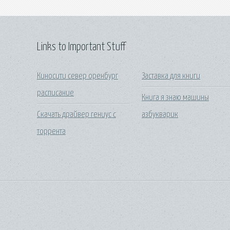
Links to Important Stuff
Киносити север оренбург
Заставка для книги
расписание
Книга я знаю машины
Скачать драйвер гениус с
азбукварик
торрента