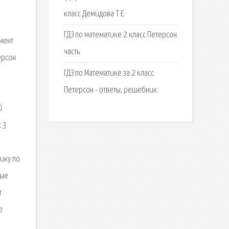
класс Демидова Т.Е.
ГДЗ по математике 2 класс Петерсон
мент
часть
ерсон
ГДЗ по Математике за 2 класс
Петерсон - ответы, решебник.
й
с 3
ику по
ные
т
е