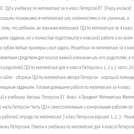
. ГДЗ к учебнику по математике за 4 класс Петерсон Л.Г. (Учусь учиться)
хорошими познаниями в математике или склонностями к ее изучению, а
тому, что ребенок, не понимая материала. ГДЗ по математике за 4 класс
нее задание, но и полностью подготовится к классной работе и ко всем
 зубам любые примеры и все задачи. Решебник по математике за 4 клас
компактным средством для поиска знаний учеником или его родителям, а 
родителей ГДЗ по математике для 4 класса Петерсон к 1, 2 и 3 части 20
 сайте - сборник ГДЗ по математике автора Петерсон - хороший помощ
омашним заданием. Готовая домашняя работа по математике за 4 класс.
й к учебнику. Авторы: Петерсон Л.Г. Класс: 4 Предмет: Математика. Мате
 3 часть Петерсон Часть ГДЗ к самостоятельным и контрольным работам по
 рабочей тетради по математике 3 класс Петерсон вариант 1, 2, 3 - Реша
бнику Петерсона. Ответы к учебнику по математике для 4 класса Петерсон