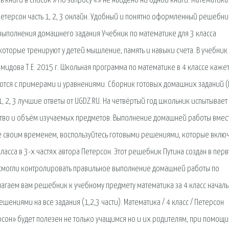
 книги в список » По запросу «» не найдено ни одной книги. Математика.
сс Петерсон часть 1, 2, 3 онлайн. Удобный и понятно оформленный решебни
выполнения домашнего задания Учебник по математике для 3 класса
 которые тренируют у детей мышление, память и навыки счета. В учебник
емидова Т.Е. 2015 г. Школьная программа по математике в 4 классе каже
ются с примерами и уравнениями. Сборник готовых домашних заданий (
1, 2, 3 лучшие ответы от UGDZ.RU. На четвёртый год школьник испытывает
ство и объём изучаемых предметов. Выполнение домашней работы вмест
е своим временем, воспользуйтесь готовыми решениями, которые вклю
ласса в 3-х частях автора Петерсон. Этот решебник Путина создан в пер
 смогли контролировать правильное выполнение домашней работы по
редлагаем вам решебник к учебному предмету математика за 4 класс начал
шениями на все задания (1,2,3 части). Математика / 4 класс / Петерсон
ерсон» будет полезен не только учащимся но и их родителям, при помощи