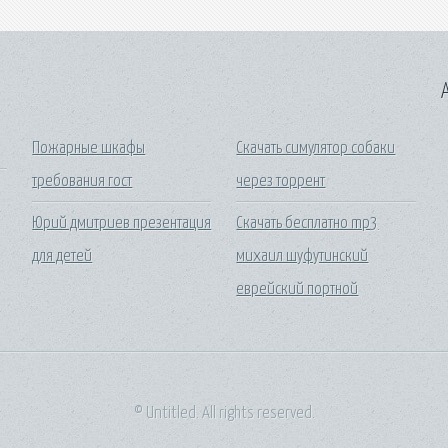
A
Пожарные шкафы
Скачать симулятор собаки
требования гост
через торрент
Юрий дмитриев презентация
Скачать бесплатно mp3
для детей
михаил шуфутинский
еврейский портной
© Untitled. All rights reserved.