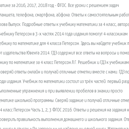
атике за 2016, 2017, 2018 год - ФГОС. Все уроки с решением задач
планшета, телефона, смартфона, айфона. Ответы к самостоятельным рабо
ова Выпуск. Подробные ответы к учебнику математики за 4 класс, автор
учебнику Петерсон в 3-х частях 2014 года издания помогут 4-классникам
ебнику по математике для 4 класса Петерсон. Здесь вы найдете учебник 
Г, от издательства Ювента 2014. ГДЗ содержит все ответы на вопросы и пом
ику по математике за 4 класс Петерсон Л.Г. Решебник и ГДЗ к учебникам
Проверяй ответы онлайн и получай отличные отметки вместе с нами. ГДЗ п
года издания. Учебник по математики состоит из трёх частей: первый раз
ыполненные упражнения и при выявлении пробелов в знании просто
атематике школьной программы. Сверяй задание и получай отличные отм
4 класс Петерсон Часть 1, 2, 3 ФГОС 2016. Ответы и решения на задания 
 проверить правильность выполнения домашнего и школьного задания. От