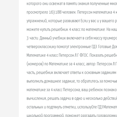
которого они освежат в памяти знания полученные мно
просмотрело 163188 человек. Петерсон математика 4 к
упражнений, которые развивают Если у вас и у вашего
можете купить решебник 4 класс по математике. На наш
3 части. Данный учебник включает в себя массу приме
четверокласснику помогут электронные ГДЗ. Готовые Дом
Математике 4 класс Петерсон Л.Г ФГОС. Показать реше
(номеров) по Математике за 4 класс, автор: Петерсон Л.Г
часть, решебник включает ответы к основным заданиям 
выполнить домашнее задание, то обратитесь за помочь
математике за 4 класс Петерсона, ваш ребенок познако
вычисления, решать задачи в одно и несколько действий. 
остальных и подтянуть отметки, используйте ГДЗ Матема
школьной программой, поможет разгадать головоломки. 