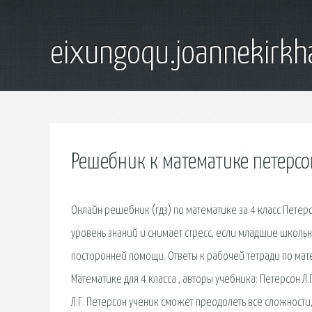
eixungoqu.joannekirk
Решебник к математике петерсо
Онлайн решебник (гдз) по математике за 4 класс Петер
уровень знаний и снимает стресс, если младшие школь
посторонней помощи. Ответы к рабочей тетради по матем
Математике для 4 класса , авторы учебника: Петерсон Л
Л.Г. Петерсон ученик сможет преодолеть все сложност