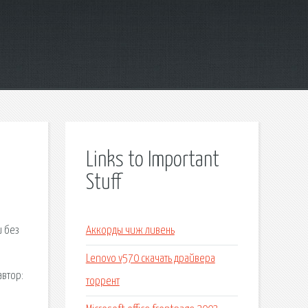
Links to Important
Stuff
и без
Аккорды чиж ливень
Lenovo v570 скачать драйвера
автор:
торрент