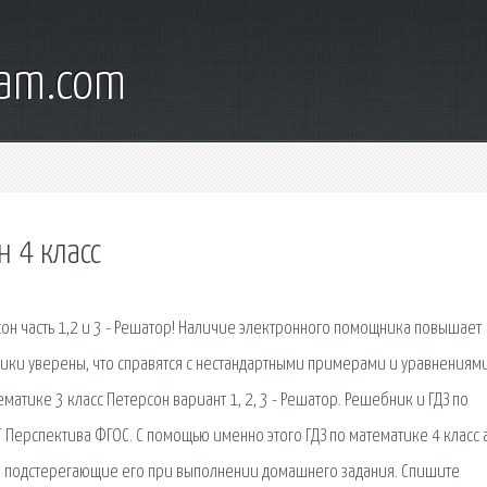
ham.com
н 4 класс
сон часть 1,2 и 3 - Решатор! Наличие электронного помощника повышает
ники уверены, что справятся с нестандартными примерами и уравнениям
атике 3 класс Петерсон вариант 1, 2, 3 - Решатор. Решебник и ГДЗ по
.Г Перспектива ФГОС. С помощью именно этого ГДЗ по математике 4 класс 
и, подстерегающие его при выполнении домашнего задания. Спишите