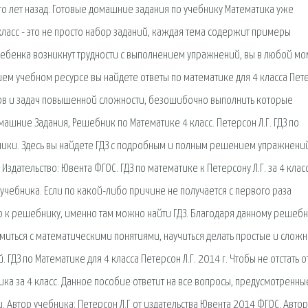
го лет назад. Готовые домашние задания по учебнику Математика уже
ласс - это не просто набор заданий, каждая тема содержит примеры
 ребенка возникнут трудности с выполнением упражнений, вы в любой мо
ем учебном ресурсе вы найдете ответы по математике для 4 класса Пет
ров и задач повышенной сложности, безошибочно выполнить которые
ашние Задания, Решебник по Математике 4 класс. Петерсон Л.Г. ГДЗ по
бники. Здесь вы найдете ГДЗ с подробным и полным решением упражнени
 Издательство: Ювента ФГОС. ГДЗ по математике к Петерсону Л.Г. за 4 клас
учебника. Если по какой-либо причине не получается с первого раза
ю к решебнику, именно там можно найти ГДЗ. Благодаря данному решебн
миться с математическими понятиями, научиться делать простые и слож
ГДЗ по Математике для 4 класса Петерсон Л.Г. 2014 г. Чтобы не отстать о
тика за 4 класс. Данное пособие ответит на все вопросы, предусмотренны
Автор учебника: Петерсон Л.Г от издательства Ювента 2014 ФГОС. Автор