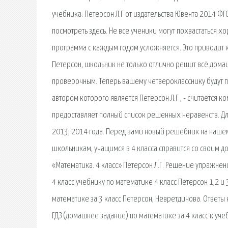
учебника: Петерсон Л.Г от издательства Ювента 2014 ФГОС
посмотреть здесь. Не все ученики могут похвастаться 
программа с каждым годом усложняется. Это приводит к 
Петерсон, школьник не только отлично решит всё домаш
проверочным. Теперь вашему четверокласснику будут по
автором которого является Петерсон Л.Г , - считается 
предоставляет полный список решенных неравенств. Для 
2013, 2014 года. Перед вами новый решебник на нашем
школьникам, учащимся в 4 класса справится со своим д
«Математика. 4 класс» Петерсон Л.Г. Решение упражнени
4 класс учебнику по математике 4 класс Петерсон 1,2 и
математике за 3 класс Петерсон, Невретдинова. Ответы к
ГДЗ (домашнее задание) по математике за 4 класс к уче