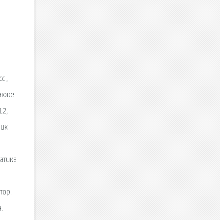
с ,
также
12,
ник
матика
тор.
.