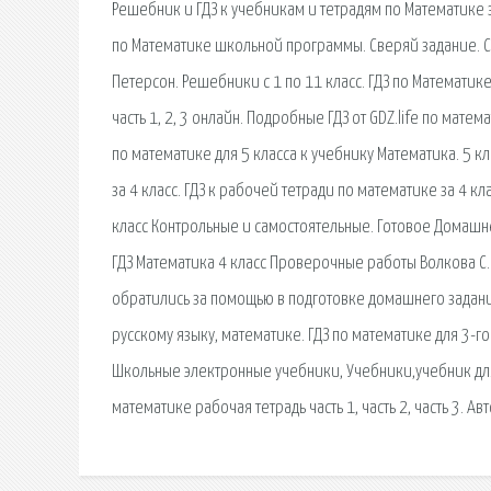
Решебник и ГДЗ к учебникам и тетрадям по Математике з
по Математике школьной программы. Сверяй задание. Сп
Петерсон. Решебники с 1 по 11 класс. ГДЗ по Математике
часть 1, 2, 3 онлайн. Подробные ГДЗ от GDZ.life по мате
по математике для 5 класса к учебнику Математика. 5 к
за 4 класс. ГДЗ к рабочей тетради по математике за 4 к
класс Контрольные и самостоятельные. Готовое Домашне
ГДЗ Математика 4 класс Проверочные работы Волкова С. И
обратились за помощью в подготовке домашнего задания 
русскому языку, математике. ГДЗ по математике для 3-г
Школьные электронные учебники, Учебники,учебник для 3
математике рабочая тетрадь часть 1, часть 2, часть 3. Ав