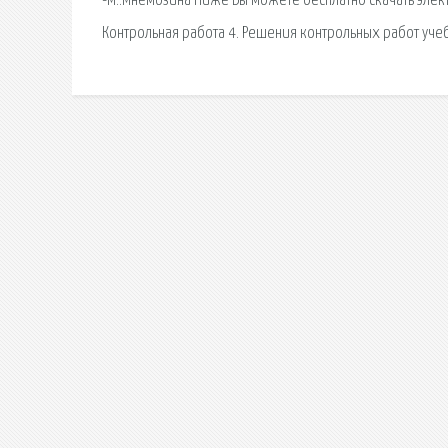
-М.:Мнемозина Ниже Вы можете бесплатно скачать элект
Контрольная работа 4. Решения контрольных работ уче