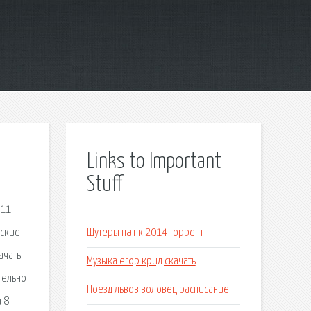
Links to Important
Stuff
 11
еские
Шутеры на пк 2014 торрент
ачать
Музыка егор крид скачать
тельно
Поезд львов воловец расписание
 8