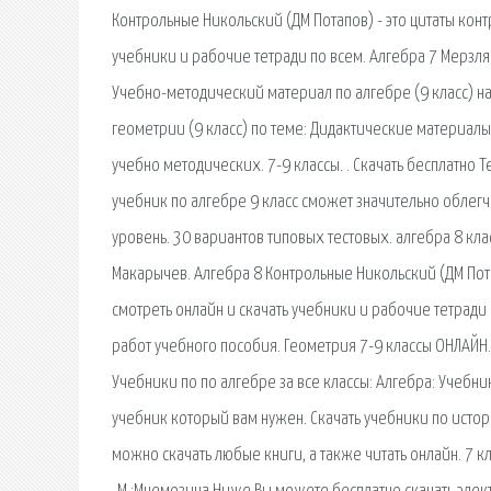
Контрольные Никольский (ДМ Потапов) - это цитаты конт
учебники и рабочие тетради по всем. Алгебра 7 Мерзля
Учебно-методический материал по алгебре (9 класс) н
геометрии (9 класс) по теме: Дидактические материалы
учебно методических. 7-9 классы. . Скачать бесплатно Т
учебник по алгебре 9 класс сможет значительно облегч
уровень. 30 вариантов типовых тестовых. алгебра 8 кла
Макарычев. Алгебра 8 Контрольные Никольский (ДМ Потап
смотреть онлайн и скачать учебники и рабочие тетради
работ учебного пособия. Геометрия 7-9 классы ОНЛАЙН.п
Учебники по по алгебре за все классы: Алгебра: Учебни
учебник который вам нужен. Скачать учебники по истори
можно скачать любые книги, а также читать онлайн. 7 клас