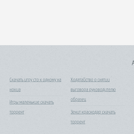
A
Скачать игру сто к одному на
Ходатайство о снятии
нокиа
выговора руководителю
образец
Игры маленькие скачать
торрент
Зенит краснодар скачать
торрент