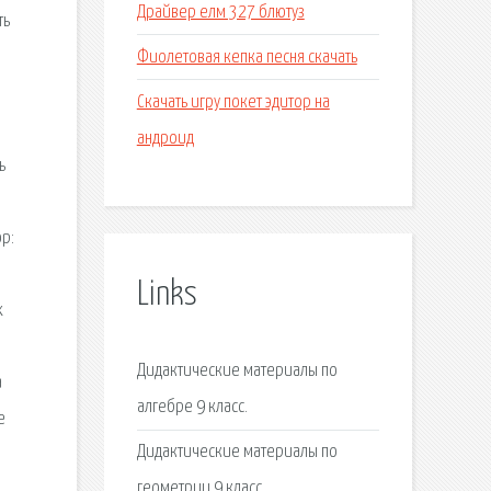
Драйвер елм 327 блютуз
ть
Фиолетовая кепка песня скачать
Скачать игру покет эдитор на
андроид
ь
ор:
Links
х
Дидактические материалы по
а
алгебре 9 класс.
е
Дидактические материалы по
геометрии 9 класс.