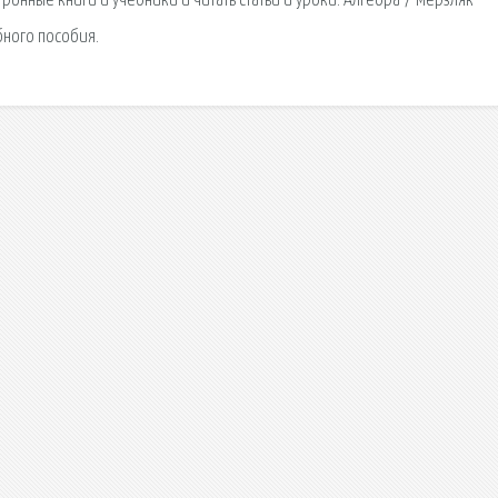
ронные книги и учебники и читать статьи и уроки. Алгебра 7 Мерзляк
бного пособия.