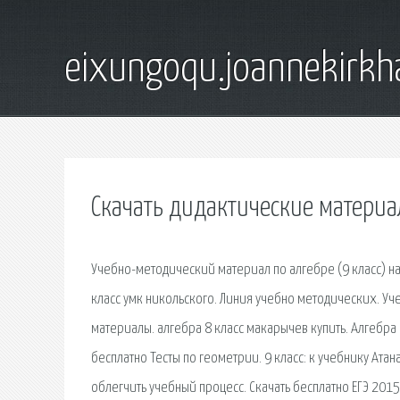
eixungoqu.joannekirk
Скачать дидактические материа
Учебно-методический материал по алгебре (9 класс) н
класс умк никольского. Линия учебно методических. Уч
материалы. алгебра 8 класс макарычев купить. Алгебра 8
бесплатно Тесты по геометрии. 9 класс: к учебнику Атан
облегчить учебный процесс. Скачать бесплатно ЕГЭ 2015