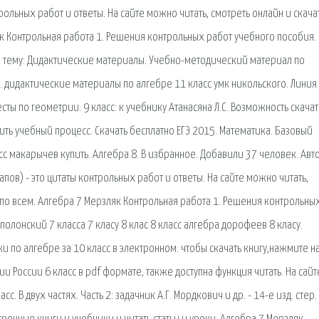
рольных работ и ответы. На сайте можно читать, смотреть онлайн и скача
к Контрольная работа 1. Решения контрольных работ учебного пособия.
а тему: Дидактические материалы. Учебно-методический материал по
. дидактические материалы по алгебре 11 класс умк никольского. Линия
есты по геометрии. 9 класс: к учебнику Атанасяна Л.С. Возможность скачат
ить учебный процесс. Скачать бесплатно ЕГЭ 2015. Математика. Базовый
сс макарычев купить. Алгебра 8. В избранное. Добавили 37 человек. Авт
ов) - это цитаты контрольных работ и ответы. На сайте можно читать,
 по всем. Алгебра 7 Мерзляк Контрольная работа 1. Решения контрольны
олонский 7 класса 7 класу 8 клас 8 класс алгебра дорофеев 8 класу.
ки по алгебре за 10 класс в электронном. чтобы скачать книгу,нажмите н
и России 6 класс в pdf формате, также доступна функция читать. На сайт
с. В двух частях. Часть 2: задачник А.Г. Мордкович и др. - 14-е изд. стер.