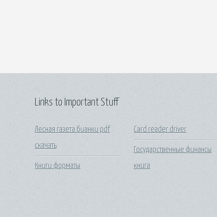
Links to Important Stuff
Лесная газета бианки pdf
Card reader driver
скачать
Государственные финансы
Книги форматы
книга