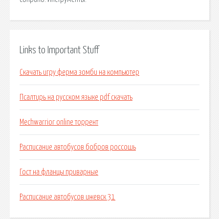
Links to Important Stuff
Скачать игру ферма зомби на компьютер
Псалтирь на русском языке pdf скачать
Mechwarrior online торрент
Расписание автобусов бобров россошь
Гост на фланцы приварные
Расписание автобусов ижевск 31