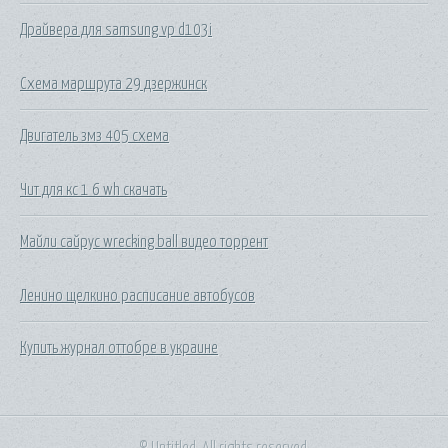
Драйвера для samsung vp d103i
Схема маршрута 29 дзержинск
Двигатель змз 405 схема
Чит для кс 1 6 wh скачать
Майли сайрус wrecking ball видео торрент
Ленино щелкино расписание автобусов
Купить журнал оттобре в украине
© Untitled. All rights reserved.