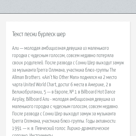
Текст песни бурлеск шер
Али — молодая амбициозная девушка из маленького
городка с чудесным голосом, совсем недавно потеряла
своих родителей. После развода с Сонни Шер выходит замуж
за музыканта Грегга Оллмана, участника блюз-группы The
Allman Brothers. «Ain’t No Other Man» поднялся на 2 место
чарта United World Chart, достиг 6 места в Америке, 2 в
Великобритании, 5 — в Европе, № 1 в Billboard Hot Dance
Airplay, Billboard Али - молодая амбициозная девушка из
маленького городка с чудесным голосом, совсем недавно.
После развода с Сонни Шер выходит замуж за музыканта
Грегга Оллмана, участника блюз-группы. Годы активности:
1991 — н. в. Певческий голос: Лирико-драматическое
сопрано: Инструменты.